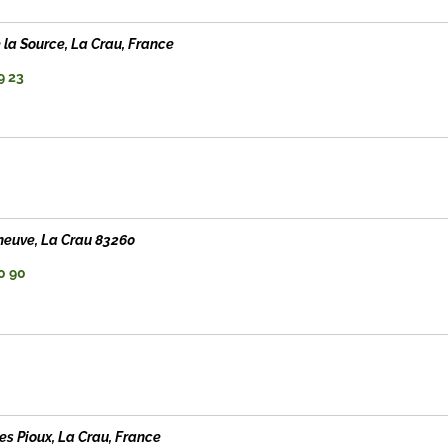
la Source, La Crau, France
9 23
eneuve
, La Crau
83260
0 90
es Pioux, La Crau, France