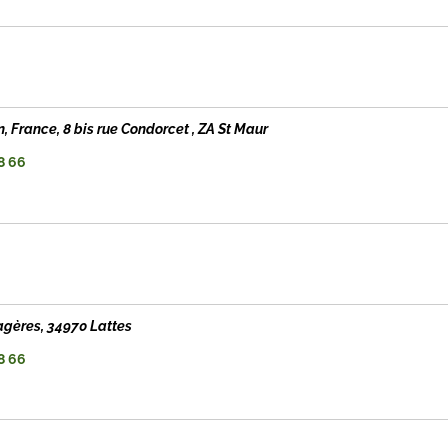
n, France
, 8 bis rue Condorcet , ZA St Maur
8 66
gères, 34970 Lattes
8 66