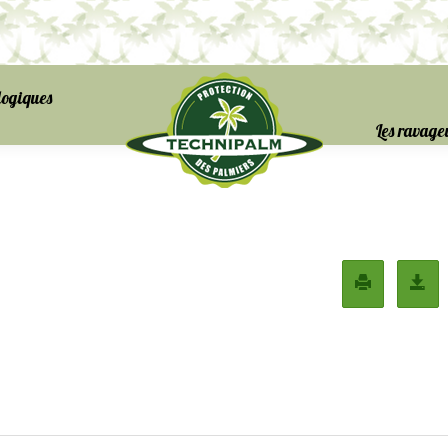
logiques
Les ravage